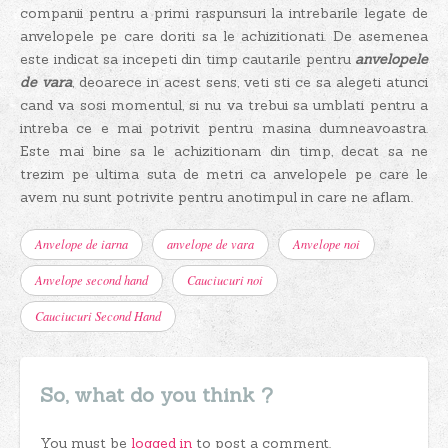
companii pentru a primi raspunsuri la intrebarile legate de
anvelopele pe care doriti sa le achizitionati. De asemenea
este indicat sa incepeti din timp cautarile pentru
anvelopele
de vara
, deoarece in acest sens, veti sti ce sa alegeti atunci
cand va sosi momentul, si nu va trebui sa umblati pentru a
intreba ce e mai potrivit pentru masina dumneavoastra.
Este mai bine sa le achizitionam din timp, decat sa ne
trezim pe ultima suta de metri ca anvelopele pe care le
avem nu sunt potrivite pentru anotimpul in care ne aflam.
Anvelope de iarna
anvelope de vara
Anvelope noi
Anvelope second hand
Cauciucuri noi
Cauciucuri Second Hand
So, what do you think ?
You must be
logged in
to post a comment.