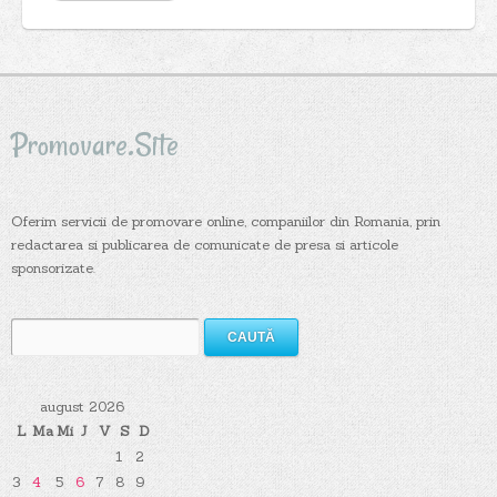
Promovare.Site
Oferim servicii de promovare online, companiilor din Romania, prin
redactarea si publicarea de comunicate de presa si articole
sponsorizate.
Caută
după:
august 2026
L
Ma
Mi
J
V
S
D
1
2
3
4
5
6
7
8
9