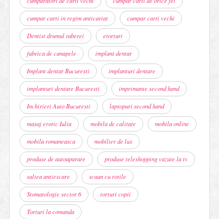
cumparatori de carti vechi
cumpar carti de orice fel
cumpar carti in regim anticariat
cumpar carti vechi
Dentist drumul taberei
etorturi
fabrica de canapele
implant dentar
Implant dentar Bucuresti
implanturi dentare
implanturi dentare Bucuresti
imprimante second hand
Inchirieri Auto Bucuresti
laptopuri second hand
masaj erotic Iulia
mobila de calitate
mobila online
mobila romaneasca
mobilier de lux
produse de autoaparare
produse teleshopping vazute la tv
saltea antiescare
scaun cu rotile
Stomatologie sector 6
torturi copii
Torturi la comanda