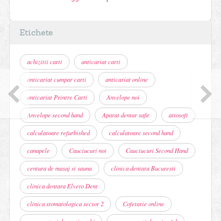
Etichete
achizitii carti
anticariat carti
anticariat cumpar carti
anticariat online
anticariat Printre Carti
Anvelope noi
Anvelope second hand
Aparat dentar safir
attosoft
calculatoare refurbished
calculatoare second hand
canapele
Cauciucuri noi
Cauciucuri Second Hand
centura de masaj si sauna
clinica dentara Bucuresti
clinica dentara Elveto Dent
clinica stomatologica sector 2
Cofetarie online