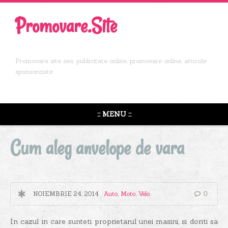
Promovare.Site
Promovare site seo, publicitate online, promovare online, articole
sponsorizate
::: MENU :::
Cum aleg anvelope de vara
NOIEMBRIE 24, 2014
Auto, Moto, Velo
0
In cazul in care sunteti proprietarul unei masini, si doriti sa