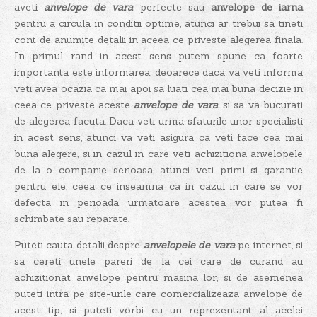
aveti
anvelope de vara
perfecte sau
anvelope de iarna
pentru a circula in conditii optime, atunci ar trebui sa tineti
cont de anumite detalii in aceea ce priveste alegerea finala.
In primul rand in acest sens putem spune ca foarte
importanta este informarea, deoarece daca va veti informa
veti avea ocazia ca mai apoi sa luati cea mai buna decizie in
ceea ce priveste aceste
anvelope de vara
, si sa va bucurati
de alegerea facuta. Daca veti urma sfaturile unor specialisti
in acest sens, atunci va veti asigura ca veti face cea mai
buna alegere, si in cazul in care veti achizitiona anvelopele
de la o companie serioasa, atunci veti primi si garantie
pentru ele, ceea ce inseamna ca in cazul in care se vor
defecta in perioada urmatoare acestea vor putea fi
schimbate sau reparate.
Puteti cauta detalii despre
anvelopele de vara
pe internet, si
sa cereti unele pareri de la cei care de curand au
achizitionat anvelope pentru masina lor, si de asemenea
puteti intra pe site-urile care comercializeaza anvelope de
acest tip, si puteti vorbi cu un reprezentant al acelei