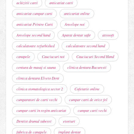
achizitii carti
anticariat carti
anticariat cumpar carti
anticariat online
anticariat Printre Carti
Anvelope noi
Anvelope second hand
Aparat dentar safir
attosoft
calculatoare refurbished
calculatoare second hand
canapele
Cauciucuri noi
Cauciucuri Second Hand
centura de masaj si sauna
clinica dentara Bucuresti
clinica dentara Elveto Dent
clinica stomatologica sector 2
Cofetarie online
cumparatori de carti vechi
cumpar carti de orice fel
cumpar carti in regim anticariat
cumpar carti vechi
Dentist drumul taberei
etorturi
fabrica de canapele
implant dentar