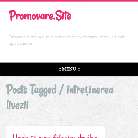
Promovare.Site
Promovare site seo, publicitate online, promovare online, articole
sponsorizate
::: MENU :::
Posts Tagged /
întreținerea
livezii
Unde și cum folosim drujba