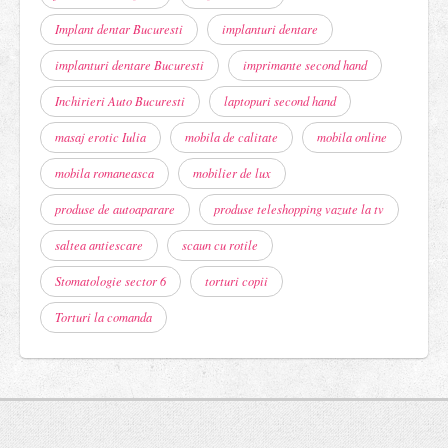
Implant dentar Bucuresti
implanturi dentare
implanturi dentare Bucuresti
imprimante second hand
Inchirieri Auto Bucuresti
laptopuri second hand
masaj erotic Iulia
mobila de calitate
mobila online
mobila romaneasca
mobilier de lux
produse de autoaparare
produse teleshopping vazute la tv
saltea antiescare
scaun cu rotile
Stomatologie sector 6
torturi copii
Torturi la comanda