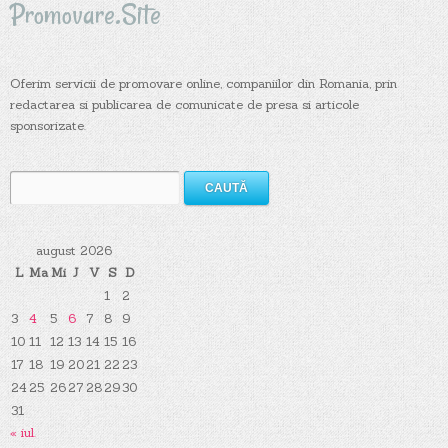
Promovare.Site
Oferim servicii de promovare online, companiilor din Romania, prin
redactarea si publicarea de comunicate de presa si articole
sponsorizate.
Caută
după:
august 2026
L
Ma
Mi
J
V
S
D
1
2
3
4
5
6
7
8
9
10
11
12
13
14
15
16
17
18
19
20
21
22
23
24
25
26
27
28
29
30
31
« iul.