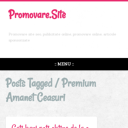
Promovare.Site
Promovare site seo, publicitate online, promovare online, articole
sponsorizate
::: MENU :::
Posts Tagged /
Premium
Amanet Ceasuri
Cati bani poti obtine de la o