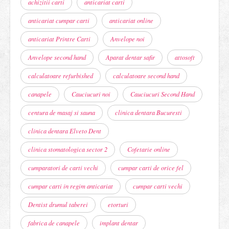
achizitii carti
anticariat carti
anticariat cumpar carti
anticariat online
anticariat Printre Carti
Anvelope noi
Anvelope second hand
Aparat dentar safir
attosoft
calculatoare refurbished
calculatoare second hand
canapele
Cauciucuri noi
Cauciucuri Second Hand
centura de masaj si sauna
clinica dentara Bucuresti
clinica dentara Elveto Dent
clinica stomatologica sector 2
Cofetarie online
cumparatori de carti vechi
cumpar carti de orice fel
cumpar carti in regim anticariat
cumpar carti vechi
Dentist drumul taberei
etorturi
fabrica de canapele
implant dentar