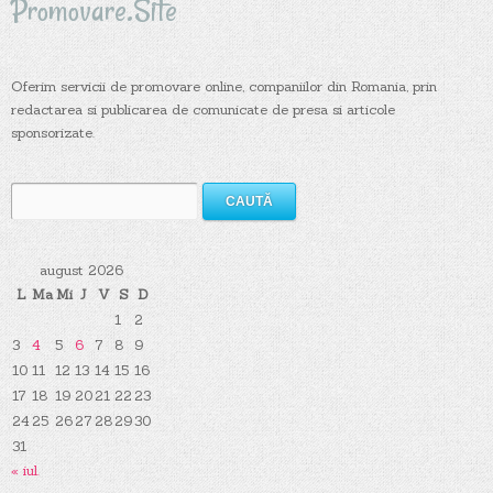
Promovare.Site
Oferim servicii de promovare online, companiilor din Romania, prin
redactarea si publicarea de comunicate de presa si articole
sponsorizate.
Caută
după:
august 2026
L
Ma
Mi
J
V
S
D
1
2
3
4
5
6
7
8
9
10
11
12
13
14
15
16
17
18
19
20
21
22
23
24
25
26
27
28
29
30
31
« iul.