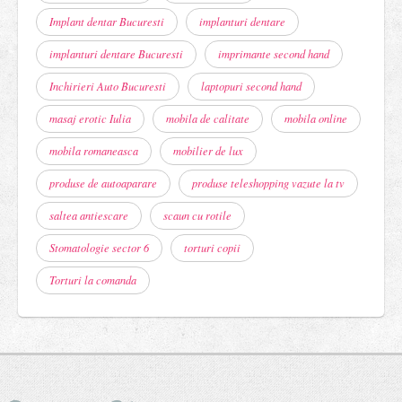
Implant dentar Bucuresti
implanturi dentare
implanturi dentare Bucuresti
imprimante second hand
Inchirieri Auto Bucuresti
laptopuri second hand
masaj erotic Iulia
mobila de calitate
mobila online
mobila romaneasca
mobilier de lux
produse de autoaparare
produse teleshopping vazute la tv
saltea antiescare
scaun cu rotile
Stomatologie sector 6
torturi copii
Torturi la comanda