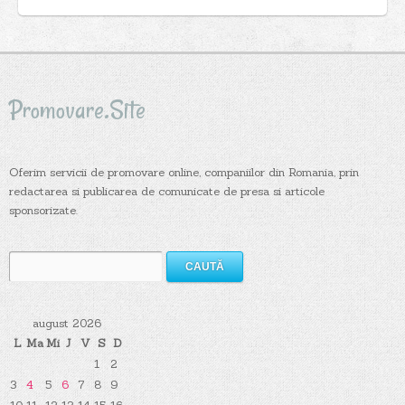
Promovare.Site
Oferim servicii de promovare online, companiilor din Romania, prin
redactarea si publicarea de comunicate de presa si articole
sponsorizate.
Caută
după:
august 2026
L
Ma
Mi
J
V
S
D
1
2
3
4
5
6
7
8
9
10
11
12
13
14
15
16