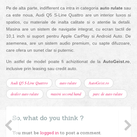
Pe de alta parte, indifferent ca intra in categoria
auto rulate
sau
ca este noua,
Audi Q5 S-Line Quattro are un interior luxos si
spatios, cu materiale de inalta calitate si o atentie la detalii.
Masina are un sistem de navigatie integrat, cu ecran tactil de
10,1 inch si suport pentru Apple CarPlay si Android Auto. De
asemenea, are un sistem audio premium, cu sapte difuzoare,
care ofera un sunet clar si puternic.
Un astfel de model poate fi achizitionat de la
AutoGeist.ro
,
inclusive prin leasing sau credit auto.
Audi Q5 S-Line Quattro
auto rulate
AutoGeist.ro
dealer auto rulate
masini second hand
parc de auto rulate
So, what do you think ?
You must be
logged in
to post a comment.