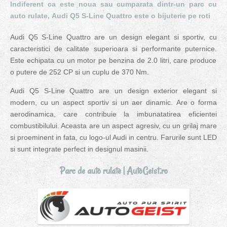
Indiferent ca este noua sau cumparata dintr-un parc cu
auto rulate,
Audi Q5 S-Line Quattro
este o bijuterie pe roti
Audi Q5 S-Line Quattro are un design elegant si sportiv, cu
caracteristici de calitate superioara si performante puternice.
Este echipata
cu un motor pe benzina de 2.0 litri, care produce
o putere de 252 CP si un cuplu de 370 Nm.
Audi Q5 S-Line Quattro are un design exterior elegant si
modern, cu un aspect sportiv si un aer dinamic.
Are
o forma
aerodinamica, care contribuie la imbunatatirea eficientei
combustibilului. Aceasta are un aspect agresiv, cu un grilaj mare
si proeminent in fata, cu logo-ul Audi in centru. Farurile sunt LED
si sunt integrate perfect in designul masinii.
Parc
de
auto rulate |
AutoGeist.ro