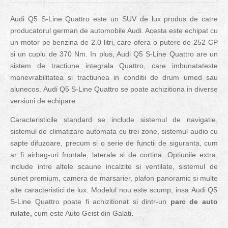
Audi Q5 S-Line Quattro este un SUV de lux produs de catre
producatorul german de automobile Audi. Acesta este echipat cu
un motor pe benzina de 2.0 litri, care ofera o putere de 252 CP
si un cuplu de 370 Nm. In plus, Audi Q5 S-Line Quattro are un
sistem de tractiune integrala Quattro, care imbunatateste
manevrabilitatea si tractiunea in conditii de drum umed sau
alunecos.
Audi Q5 S-Line Quattro
se poate achizitiona in diverse
versiuni de echipare
.
C
aracteristicile standard se
include
sistemul de navigatie,
sistemul de climatizare automata cu trei zone, sistemul audio cu
sapte difuzoare, precum si o serie de functii de siguranta, cum
ar fi airbag-uri frontale, laterale si de cortina.
Optiunile extra,
include intre altele
scaune incalzite si ventilate, sistemul de
sunet premium, camera de marsarier, plafon panoramic
si multe
alte caracteristici de lux.
Modelul nou este scump, insa
Audi Q5
S-Line Quattro
poate fi achizitionat si dintr-un
parc
de
auto
rulate
,
cum este Auto Geist din Galati
.