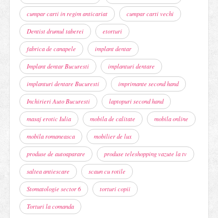
cumpar carti in regim anticariat
cumpar carti vechi
Dentist drumul taberei
etorturi
fabrica de canapele
implant dentar
Implant dentar Bucuresti
implanturi dentare
implanturi dentare Bucuresti
imprimante second hand
Inchirieri Auto Bucuresti
laptopuri second hand
masaj erotic Iulia
mobila de calitate
mobila online
mobila romaneasca
mobilier de lux
produse de autoaparare
produse teleshopping vazute la tv
saltea antiescare
scaun cu rotile
Stomatologie sector 6
torturi copii
Torturi la comanda