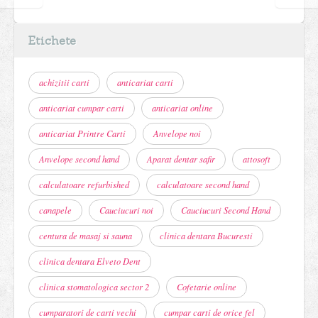
Etichete
achizitii carti
anticariat carti
anticariat cumpar carti
anticariat online
anticariat Printre Carti
Anvelope noi
Anvelope second hand
Aparat dentar safir
attosoft
calculatoare refurbished
calculatoare second hand
canapele
Cauciucuri noi
Cauciucuri Second Hand
centura de masaj si sauna
clinica dentara Bucuresti
clinica dentara Elveto Dent
clinica stomatologica sector 2
Cofetarie online
cumparatori de carti vechi
cumpar carti de orice fel