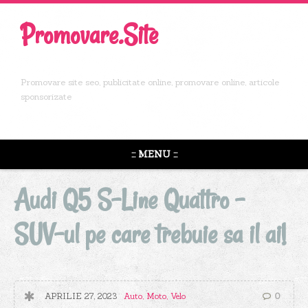
Promovare.Site
Promovare site seo, publicitate online, promovare online, articole
sponsorizate
::: MENU :::
Audi Q5 S-Line Quattro –
SUV-ul pe care trebuie sa il ai!
APRILIE 27, 2023
Auto, Moto, Velo
0