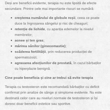
Deși are beneficii evidente, terapia nu este lipsită de efecte
secundare. Printre cele mai importante riscuri se numără:
creșterea numărului de globule roșii
, ceea ce poate
duce la îngroșarea sângelui și risc de cheaguri;
retenție de lichide
, cu apariția edemelor la nivelul
membrelor;
acnee și ten gras
;
mărirea sânilor (ginecomastie)
;
scăderea fertilității
, prin reducerea producției de
spermatozoizi;
agravarea afecțiunilor de prostată
, în cazul bărbaților
cu hiperplazie benignă.
Cine poate beneficia și cine ar trebui să evite terapia
Terapia cu testosteron este recomandată bărbaților cu deficit
confirmat prin analize de sânge și simptome evidente. Nu este
destinată celor care au niveluri normale de testosteron și își
doresc doar beneficii estetice sau sportive.