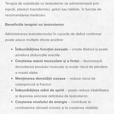
Terapia de substituție cu testosteron se administrează prin
injecții, plasturi transdermici, geluri sau tablete, în funcție de
recomandarea medicului.
Beneficiile terapiei cu testosteron
Administrarea testosteronului în cazurile de deficit confirmat
poate aduce multiple efecte pozitive:
Îmbunătățirea funcției sexuale
– crește libidoul și poate
ameliora disfuncțiile erectile.
Creșterea masei musculare și a forței
– favorizează
dezvoltarea țesutului muscular și scade riscul de pierdere
a masei slabe.
Menținerea densității osoase
– reduce riscul de
osteoporoză și fracturi.
Îmbunătățirea stării de spirit
– poate reduce iritabilitatea
și depresia asociate deficitului de testosteron.
Creșterea nivelului de energie
– contribuie la
combaterea oboselii cronice și la creșterea vitalității.