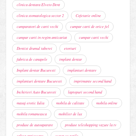
clinica dentara Elveto Dent
clinica stomatologica sector 2
Cofetarie online
cumparatori de carti vechi
cumpar carti de orice fel
cumpar carti in regim anticariat
cumpar carti vechi
Dentist drumul taberei
etorturi
fabrica de canapele
implant dentar
Implant dentar Bucuresti
implanturi dentare
implanturi dentare Bucuresti
imprimante second hand
Inchirieri Auto Bucuresti
laptopuri second hand
masaj erotic Iulia
mobila de calitate
mobila online
mobila romaneasca
mobilier de lux
produse de autoaparare
produse teleshopping vazute la tv
saltea antiescare
scaun cu rotile