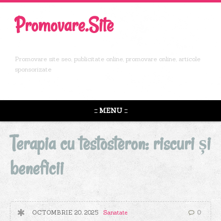
Promovare.Site
Promovare site seo, publicitate online, promovare online, articole
sponsorizate
::: MENU :::
Terapia cu testosteron: riscuri și
beneficii
OCTOMBRIE 20, 2025
Sanatate
0