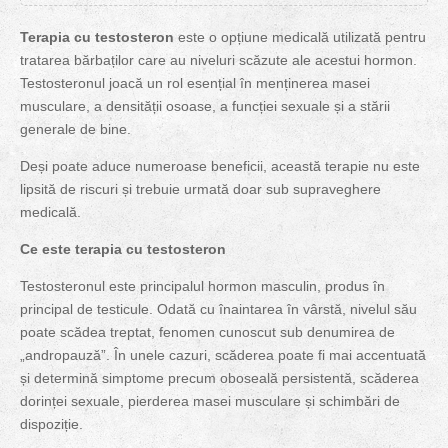
Terapia cu testosteron
este o opțiune medicală utilizată pentru
tratarea bărbaților care au niveluri scăzute ale acestui hormon.
Testosteronul joacă un rol esențial în menținerea masei
musculare, a densității osoase, a funcției sexuale și a stării
generale de bine.
Deși poate aduce numeroase beneficii, această terapie nu este
lipsită de riscuri și trebuie urmată doar sub supraveghere
medicală.
Ce este terapia cu testosteron
Testosteronul este principalul hormon masculin, produs în
principal de testicule. Odată cu înaintarea în vârstă, nivelul său
poate scădea treptat, fenomen cunoscut sub denumirea de
„andropauză”. În unele cazuri, scăderea poate fi mai accentuată
și determină simptome precum oboseală persistentă, scăderea
dorinței sexuale, pierderea masei musculare și schimbări de
dispoziție.