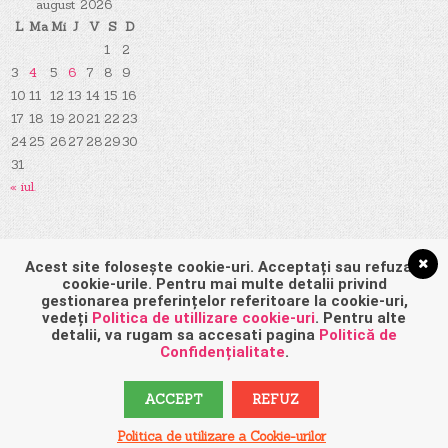
august 2026
L
Ma
Mi
J
V
S
D
1
2
3
4
5
6
7
8
9
10
11
12
13
14
15
16
17
18
19
20
21
22
23
24
25
26
27
28
29
30
31
« iul.
Pagini
Acest site folosește cookie-uri. Acceptați sau refuzați
cookie-urile. Pentru mai multe detalii privind
gestionarea preferințelor referitoare la cookie-uri,
vedeți
Politica de utillizare cookie-uri
. Pentru alte
detalii, va rugam sa accesati pagina
Politică de
Politică de confidențialitate
Confidențialitate
.
Politică privind fișierele cookies
ACCEPT
REFUZ
Politica de utilizare a Cookie-urilor
Promovare.Site