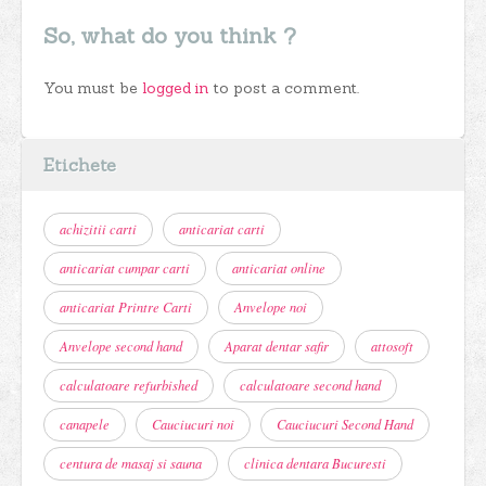
So, what do you think ?
You must be
logged in
to post a comment.
Etichete
achizitii carti
anticariat carti
anticariat cumpar carti
anticariat online
anticariat Printre Carti
Anvelope noi
Anvelope second hand
Aparat dentar safir
attosoft
calculatoare refurbished
calculatoare second hand
canapele
Cauciucuri noi
Cauciucuri Second Hand
centura de masaj si sauna
clinica dentara Bucuresti