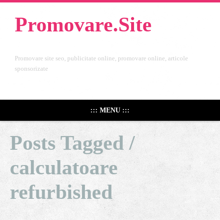
Promovare.Site
Promovare site seo, publicitate online, promovare online, articole
sponsorizate
::: MENU :::
Posts Tagged /
calculatoare
refurbished