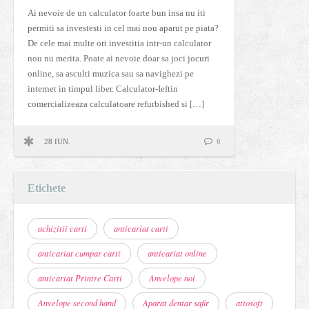
Ai nevoie de un calculator foarte bun insa nu iti
permiti sa investesti in cel mai nou aparut pe piata?
De cele mai multe ori investitia intr-un calculator
nou nu merita. Poate ai nevoie doar sa joci jocuri
online, sa asculti muzica sau sa navighezi pe
internet in timpul liber. Calculator-Ieftin
comercializeaza calculatoare refurbished si […]
28 IUN.
0
Etichete
achizitii carti
anticariat carti
anticariat cumpar carti
anticariat online
anticariat Printre Carti
Anvelope noi
Anvelope second hand
Aparat dentar safir
attosoft