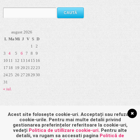
Caută
după:
august 2026
L
Ma
Mi
J
V
S
D
1
2
3
4
5
6
7
8
9
10
11
12
13
14
15
16
17
18
19
20
21
22
23
24
25
26
27
28
29
30
31
« iul.
Pagini
Acest site folosește cookie-uri. Acceptați sau refuzați
cookie-urile. Pentru mai multe detalii privind
gestionarea preferințelor referitoare la cookie-uri,
vedeți
Politica de utillizare cookie-uri
. Pentru alte
detalii, va rugam sa accesati pagina
Politică de
Politică de confidențialitate