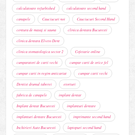
calculatoare refurbished
calculatoare second hand
canapele
Cauciucuri noi
Cauciucuri Second Hand
centura de masaj si sauna
clinica dentara Bucuresti
clinica dentara Elveto Dent
clinica stomatologica sector 2
Cofetarie online
cumparatori de carti vechi
cumpar carti de orice fel
cumpar carti in regim anticariat
cumpar carti vechi
Dentist drumul taberei
etorturi
fabrica de canapele
implant dentar
Implant dentar Bucuresti
implanturi dentare
implanturi dentare Bucuresti
imprimante second hand
Inchirieri Auto Bucuresti
laptopuri second hand