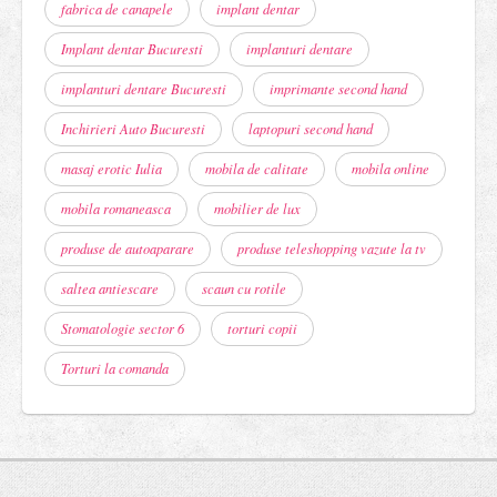
fabrica de canapele
implant dentar
Implant dentar Bucuresti
implanturi dentare
implanturi dentare Bucuresti
imprimante second hand
Inchirieri Auto Bucuresti
laptopuri second hand
masaj erotic Iulia
mobila de calitate
mobila online
mobila romaneasca
mobilier de lux
produse de autoaparare
produse teleshopping vazute la tv
saltea antiescare
scaun cu rotile
Stomatologie sector 6
torturi copii
Torturi la comanda