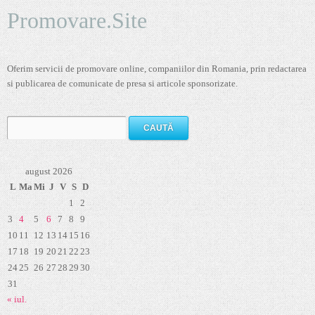
Promovare.Site
Oferim servicii de promovare online, companiilor din Romania, prin redactarea
si publicarea de comunicate de presa si articole sponsorizate.
Caută
după:
august 2026
L
Ma
Mi
J
V
S
D
1
2
3
4
5
6
7
8
9
10
11
12
13
14
15
16
17
18
19
20
21
22
23
24
25
26
27
28
29
30
31
« iul.