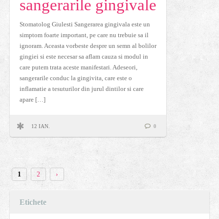
sangerarile gingivale
Stomatolog Giulesti Sangerarea gingivala este un
simptom foarte important, pe care nu trebuie sa il
ignoram. Aceasta vorbeste despre un semn al bolilor
gingiei si este necesar sa aflam cauza si modul in
care putem trata aceste manifestari. Adeseori,
sangerarile conduc la gingivita, care este o
inflamatie a tesuturilor din jurul dintilor si care
apare […]
12 IAN.
0
1
2
›
Etichete