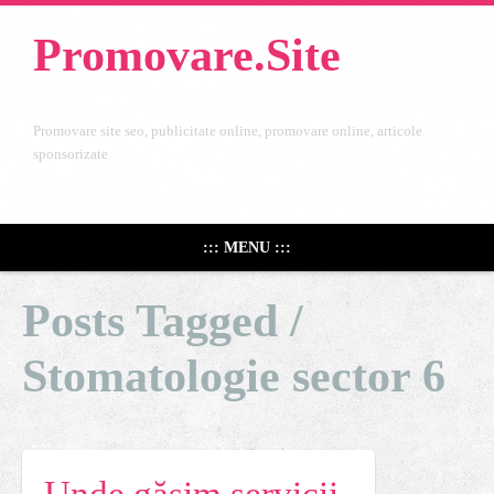
Promovare.Site
Promovare site seo, publicitate online, promovare online, articole
sponsorizate
::: MENU :::
Posts Tagged /
Stomatologie sector 6
Unde găsim servicii