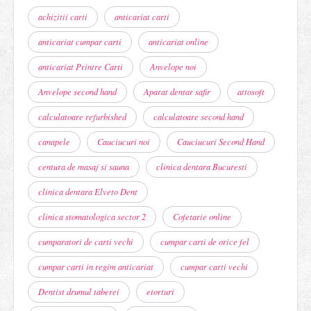
achizitii carti
anticariat carti
anticariat cumpar carti
anticariat online
anticariat Printre Carti
Anvelope noi
Anvelope second hand
Aparat dentar safir
attosoft
calculatoare refurbished
calculatoare second hand
canapele
Cauciucuri noi
Cauciucuri Second Hand
centura de masaj si sauna
clinica dentara Bucuresti
clinica dentara Elveto Dent
clinica stomatologica sector 2
Cofetarie online
cumparatori de carti vechi
cumpar carti de orice fel
cumpar carti in regim anticariat
cumpar carti vechi
Dentist drumul taberei
etorturi