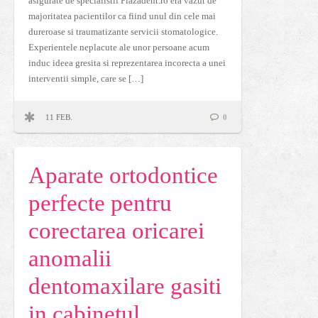
asigurate de specialistii Plazadent.ro era vazut de
majoritatea pacientilor ca fiind unul din cele mai
dureroase si traumatizante servicii stomatologice.
Experientele neplacute ale unor persoane acum
induc ideea gresita si reprezentarea incorecta a unei
interventii simple, care se […]
11 FEB.
0
Aparate ortodontice
perfecte pentru
corectarea oricarei
anomalii
dentomaxilare gasiti
in cabinetul