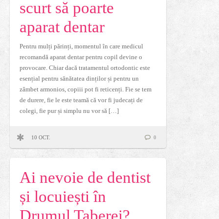
scurt să poarte
aparat dentar
Pentru mulți părinți, momentul în care medicul
recomandă aparat dentar pentru copil devine o
provocare. Chiar dacă tratamentul ortodontic este
esențial pentru sănătatea dinților și pentru un
zâmbet armonios, copiii pot fi reticenți. Fie se tem
de durere, fie le este teamă că vor fi judecați de
colegi, fie pur și simplu nu vor să […]
10 OCT.
0
Ai nevoie de dentist
și locuiești în
Drumul Taberei?