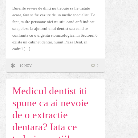
Durerile severe de dinti nu trebuie sa fie tratate
acasa, fara sa fie vazute de un medic specialist. De
fapt, multe persoane nici nu stiu cand ar fi indicat
sa apeleze la ajutorul unui dentist sau cand se
confrunta cu o urgenta stomatologica. In Sectorul 6
exista un cabinet dentar, numit Plaza Dent, in
cadrul […]
10 NOV.
0
Medicul dentist iti
spune ca ai nevoie
de o extractie
dentara? Iata ce