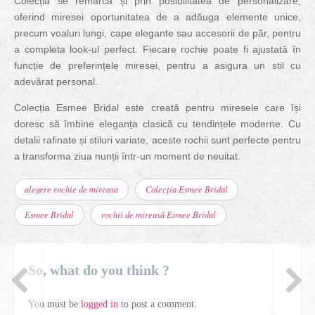
Colecția se remarcă și prin posibilitatea de personalizare,
oferind miresei oportunitatea de a adăuga elemente unice,
precum voaluri lungi, cape elegante sau accesorii de păr, pentru
a completa look-ul perfect. Fiecare rochie poate fi ajustată în
funcție de preferințele miresei, pentru a asigura un stil cu
adevărat personal.
Colecția Esmee Bridal este creată pentru miresele care își
doresc să îmbine eleganța clasică cu tendințele moderne. Cu
detalii rafinate și stiluri variate, aceste rochii sunt perfecte pentru
a transforma ziua nunții într-un moment de neuitat.
alegere rochie de mireasa
Colecția Esmee Bridal
Esmee Bridal
rochii de mireasă Esmee Bridal
So, what do you think ?
You must be
logged in
to post a comment.