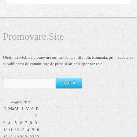
Promovare.Site
Oferim servicii de promovare online, companiilor din Romania, prin redactarea
si publicarea de comunicate de presa si articole sponsorizate.
Caută
după:
august 2026
L
Ma
Mi
J
V
S
D
1
2
3
4
5
6
7
8
9
10
11
12
13
14
15
16
17
18
19
20
21
22
23