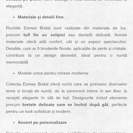
eleganță​.
Materiale și detalii fine
Rochiile Esmee Bridal sunt realizate din materiale de lux,
precum
tull fin cu sclipici
sau dantelă delicată. Aceste
materiale oferă atât confort, cât și un aspect spectaculos.
Detaliile, cum ar fi broderiile florale, aplicațiile de perle și cristale,
contribuie la un design deosebit, ideal pentru o nuntă
memorabilă
Modele unice pentru mirese moderne
Colectia Esmee Bridal oferă rochii care se potrivesc diverselor
teme și locații de nuntă, de la ceremonii intime în aer liber, la
recepții elegante în săli de bal. Designurile includ elemente
precum
bretele delicate care se închid după gât
, perfecte
pentru un look sofisticat și modern.
Accent pe personalizare