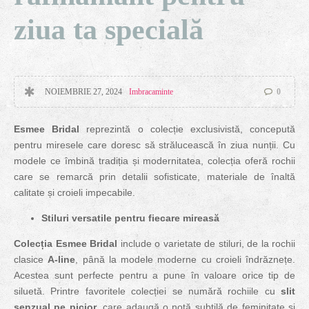
ziua ta specială
NOIEMBRIE 27, 2024
Imbracaminte
0
Esmee Bridal
reprezintă o colecție exclusivistă, concepută
pentru miresele care doresc să strălucească în ziua nunții. Cu
modele ce îmbină tradiția și modernitatea, colecția oferă rochii
care se remarcă prin detalii sofisticate, materiale de înaltă
calitate și croieli impecabile.
Stiluri versatile pentru fiecare mireasă
Colecția Esmee Bridal
include o varietate de stiluri, de la rochii
clasice
A-line
, până la modele moderne cu croieli îndrăznețe.
Acestea sunt perfecte pentru a pune în valoare orice tip de
siluetă. Printre favoritele colecției se numără rochiile cu
slit
senzual pe picior
, care adaugă o notă subtilă de feminitate și