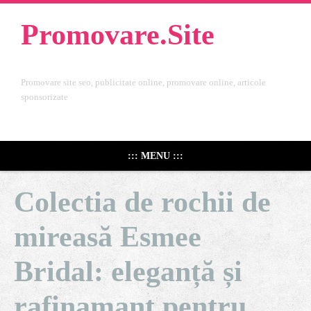
Promovare.Site
Promovare site seo, publicitate online, promovare online, articole
sponsorizate
::: MENU :::
Colectia de rochii de
mireasă Esmee
Bridal: eleganță și
rafinamant pentru