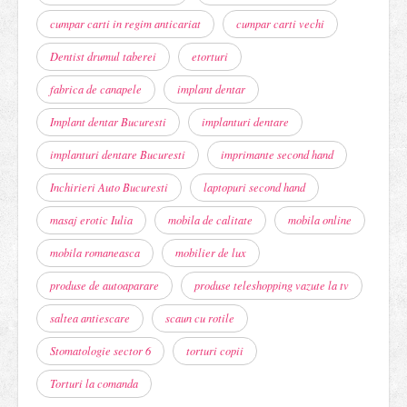
cumpar carti in regim anticariat
cumpar carti vechi
Dentist drumul taberei
etorturi
fabrica de canapele
implant dentar
Implant dentar Bucuresti
implanturi dentare
implanturi dentare Bucuresti
imprimante second hand
Inchirieri Auto Bucuresti
laptopuri second hand
masaj erotic Iulia
mobila de calitate
mobila online
mobila romaneasca
mobilier de lux
produse de autoaparare
produse teleshopping vazute la tv
saltea antiescare
scaun cu rotile
Stomatologie sector 6
torturi copii
Torturi la comanda