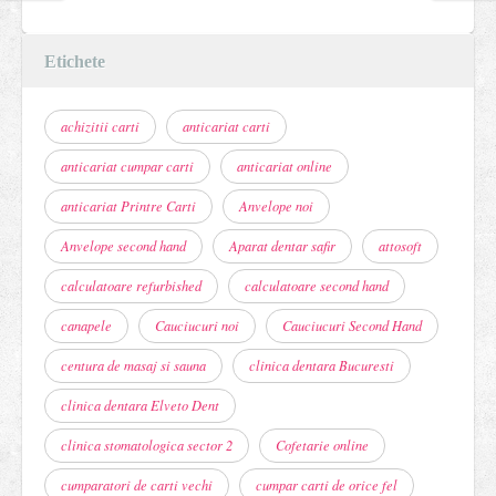
Etichete
achizitii carti
anticariat carti
anticariat cumpar carti
anticariat online
anticariat Printre Carti
Anvelope noi
Anvelope second hand
Aparat dentar safir
attosoft
calculatoare refurbished
calculatoare second hand
canapele
Cauciucuri noi
Cauciucuri Second Hand
centura de masaj si sauna
clinica dentara Bucuresti
clinica dentara Elveto Dent
clinica stomatologica sector 2
Cofetarie online
cumparatori de carti vechi
cumpar carti de orice fel