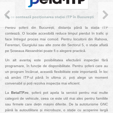
De ce contează poziționarea stației ITP în București
Pentru șoferii din București, distanța până la stația ITP
contează. O locație accesibilă reduce timpul pierdut în trafic și
face întregul proces mai comod. Pentru locuitorii din Rahova,
Ferentari, Giurgiului sau alte zone din Sectorul 5, o stație aflată
pe Șoseaua Alexandriei poate fi o alegere practică.
Un alt avantaj este posibilitatea efectuării inspecției fără
programare, în funcție de disponibilitate. Pentru șoferii care au
un program încărcat, această flexibilitate este importantă. În loc
să amâni ITP-ul până în ultima zi, poți alege un moment
convenabil și poți rezolva inspecția mai eficient.
La
BetaITP.ro
, șoferii pot apela la servicii pentru mai multe
categorii de vehicule, ceea ce este util mai ales pentru familiile
sau firmele care dețin mașini diferite. De la autoturisme GNC
până la autoutilitare și microbuze, o stație cu acoperire largă