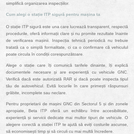
simplifică organizarea inspecțiilor.
Cum alegi o stație ITP sigură pentru mașina ta
O stație ITP sigură este una care lucrează transparent, respectă
procedurile, oferă informații clare și nu promite rezultate înainte
de verificarea mașinii. Inspecția tehnică periodică nu trebuie
tratată ca o simplă formalitate, ci ca o confirmare că vehiculul
poate circula în condiții corespunzătoare.
Alege o stație care îți comunică tarifele dinainte, îți explică
documentele necesare și are experiență cu vehicule GNC.
Verifică dacă este autorizată RAR și dacă poate inspecta tipul
tău de autovehicul. Evită locurile în care primești răspunsuri
grăbite, incomplete sau neclare.
Pentru proprietarii de mașini GNC din Sectorul 5 și din zonele
apropiate, Beta ITP oferă un echilibru între accesibilitate,
experiență și servicii dedicate mai multor tipuri de vehicule. O
alegere corectă a stației ITP te ajută să eviți costurile ascunse,
să economisești timp și să circuli cu mai multă încredere.