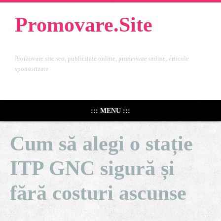
Promovare.Site
Promovare site seo, publicitate online, promovare online, articole
sponsorizate
::: MENU :::
Cum să alegi o stație
ITP GNC sigură și
fără costuri ascunse