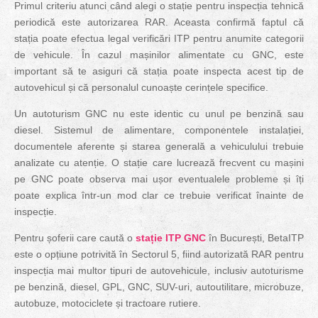
Primul criteriu atunci când alegi o stație pentru inspecția tehnică
periodică este autorizarea RAR. Aceasta confirmă faptul că
stația poate efectua legal verificări ITP pentru anumite categorii
de vehicule. În cazul mașinilor alimentate cu GNC, este
important să te asiguri că stația poate inspecta acest tip de
autovehicul și că personalul cunoaște cerințele specifice.
Un autoturism GNC nu este identic cu unul pe benzină sau
diesel. Sistemul de alimentare, componentele instalației,
documentele aferente și starea generală a vehiculului trebuie
analizate cu atenție. O stație care lucrează frecvent cu mașini
pe GNC poate observa mai ușor eventualele probleme și îți
poate explica într-un mod clar ce trebuie verificat înainte de
inspecție.
Pentru șoferii care caută o
stație ITP GNC
în București, BetaITP
este o opțiune potrivită în Sectorul 5, fiind autorizată RAR pentru
inspecția mai multor tipuri de autovehicule, inclusiv autoturisme
pe benzină, diesel, GPL, GNC, SUV-uri, autoutilitare, microbuze,
autobuze, motociclete și tractoare rutiere.