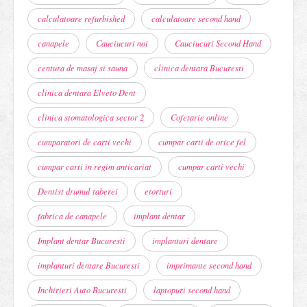
calculatoare refurbished
calculatoare second hand
canapele
Cauciucuri noi
Cauciucuri Second Hand
centura de masaj si sauna
clinica dentara Bucuresti
clinica dentara Elveto Dent
clinica stomatologica sector 2
Cofetarie online
cumparatori de carti vechi
cumpar carti de orice fel
cumpar carti in regim anticariat
cumpar carti vechi
Dentist drumul taberei
etorturi
fabrica de canapele
implant dentar
Implant dentar Bucuresti
implanturi dentare
implanturi dentare Bucuresti
imprimante second hand
Inchirieri Auto Bucuresti
laptopuri second hand