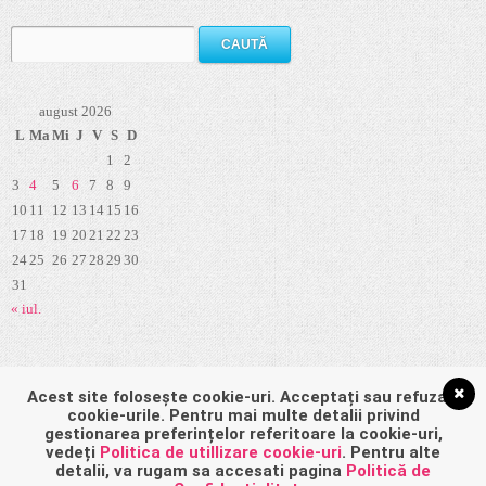
Caută
după:
august 2026
L
Ma
Mi
J
V
S
D
1
2
3
4
5
6
7
8
9
10
11
12
13
14
15
16
17
18
19
20
21
22
23
24
25
26
27
28
29
30
31
« iul.
Pagini
Acest site folosește cookie-uri. Acceptați sau refuzați
cookie-urile. Pentru mai multe detalii privind
gestionarea preferințelor referitoare la cookie-uri,
vedeți
Politica de utillizare cookie-uri
. Pentru alte
detalii, va rugam sa accesati pagina
Politică de
Politică de confidențialitate