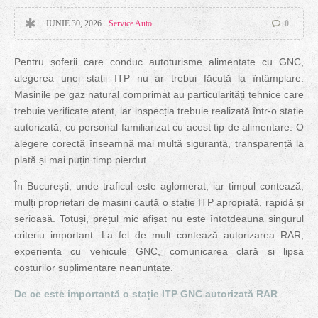
IUNIE 30, 2026
Service Auto
0
Pentru șoferii care conduc autoturisme alimentate cu GNC,
alegerea unei stații ITP nu ar trebui făcută la întâmplare.
Mașinile pe gaz natural comprimat au particularități tehnice care
trebuie verificate atent, iar inspecția trebuie realizată într-o stație
autorizată, cu personal familiarizat cu acest tip de alimentare. O
alegere corectă înseamnă mai multă siguranță, transparență la
plată și mai puțin timp pierdut.
În București, unde traficul este aglomerat, iar timpul contează,
mulți proprietari de mașini caută o stație ITP apropiată, rapidă și
serioasă. Totuși, prețul mic afișat nu este întotdeauna singurul
criteriu important. La fel de mult contează autorizarea RAR,
experiența cu vehicule GNC, comunicarea clară și lipsa
costurilor suplimentare neanunțate.
De ce este importantă o stație ITP GNC autorizată RAR