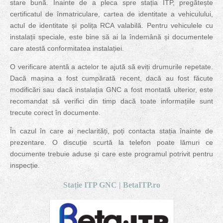
stare bună. Înainte de a pleca spre stația ITP, pregătește
certificatul de înmatriculare, cartea de identitate a vehiculului,
actul de identitate și polița RCA valabilă. Pentru vehiculele cu
instalații speciale, este bine să ai la îndemână și documentele
care atestă conformitatea instalației.
O verificare atentă a actelor te ajută să eviți drumurile repetate.
Dacă mașina a fost cumpărată recent, dacă au fost făcute
modificări sau dacă instalația GNC a fost montată ulterior, este
recomandat să verifici din timp dacă toate informațiile sunt
trecute corect în documente.
În cazul în care ai neclarități, poți contacta stația înainte de
prezentare. O discuție scurtă la telefon poate lămuri ce
documente trebuie aduse și care este programul potrivit pentru
inspecție.
Stație ITP GNC | BetaITP.ro