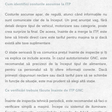
Cum identifici costurile ascunse la ITP
Costurile ascunse apar, de regulă, atunci când informațiile nu
sunt comunicate clar de la început. Un preț anunțat vag, fără
detalii despre tipul de vehicul, motorizare sau categorie, poate
crea surprize la final. De aceea, înainte de a merge la ITP, este
bine să întrebi direct care este tariful pentru mașina ta și dacă
există alte taxe suplimentare.
O stație serioasă îți va comunica prețul înainte de inspecție și îți
va explica ce include acesta. În cazul autoturismelor GNC, este
recomandat să precizezi de la început tipul de alimentare,
pentru ca personalul să îți ofere informații corecte. Dacă
primești răspunsuri neclare sau dacă tariful pare să se schimbe
în funcție de situație, este mai prudent să alegi altă stație.
Ce verificări trebuie făcute înainte de ITP GNC
Înainte de inspecția tehnică periodică, este recomandat să faci o
verificare simplă a mașinii. Începe cu sistemul de iluminare.