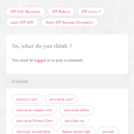
ITP GNC București
ITP Rahova
ITP sector 5
stație ITP GNC
Statie ITP Soseaua Alexandriei
So, what do you think ?
You must be
logged in
to post a comment.
Etichete
achizitii carti
anticariat carti
anticariat cumpar carti
anticariat online
anticariat Printre Carti
Anvelope noi
Anvelope second hand
Aparat dentar safir
attosoft