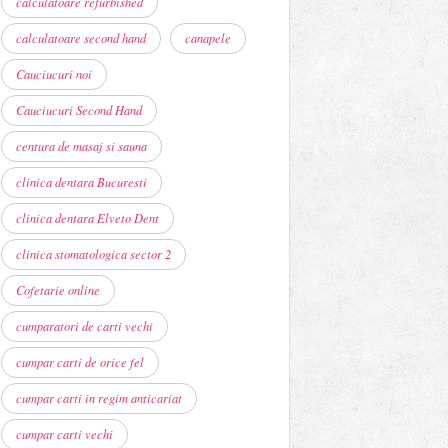
calculatoare refurbished
calculatoare second hand
canapele
Cauciucuri noi
Cauciucuri Second Hand
centura de masaj si sauna
clinica dentara Bucuresti
clinica dentara Elveto Dent
clinica stomatologica sector 2
Cofetarie online
cumparatori de carti vechi
cumpar carti de orice fel
cumpar carti in regim anticariat
cumpar carti vechi