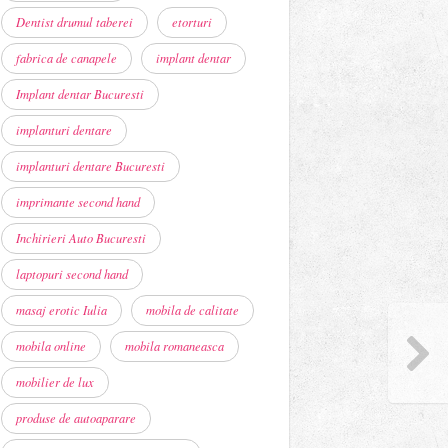
Dentist drumul taberei
etorturi
fabrica de canapele
implant dentar
Implant dentar Bucuresti
implanturi dentare
implanturi dentare Bucuresti
imprimante second hand
Inchirieri Auto Bucuresti
laptopuri second hand
masaj erotic Iulia
mobila de calitate
mobila online
mobila romaneasca
mobilier de lux
produse de autoaparare