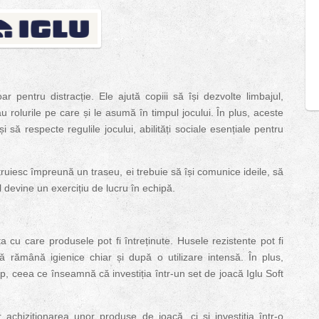
r pentru distracție. Ele ajută copiii să își dezvolte limbajul,
u rolurile pe care și le asumă în timpul jocului. În plus, aceste
și să respecte regulile jocului, abilități sociale esențiale pentru
ruiesc împreună un traseu, ei trebuie să își comunice ideile, să
ul devine un exercițiu de lucru în echipă.
a cu care produsele pot fi întreținute. Husele rezistente pot fi
ă rămână igienice chiar și după o utilizare intensă. În plus,
mp, ceea ce înseamnă că investiția într-un set de joacă Iglu Soft
chiziționarea unor produse de joacă, ci și investiția într-o