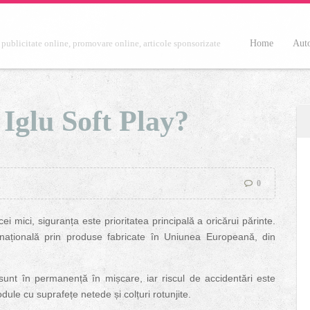
Home
Aut
 publicitate online, promovare online, articole sponsorizate
 Iglu Soft Play?
0
i mici, siguranța este prioritatea principală a oricărui părinte.
națională prin produse fabricate în Uniunea Europeană, din
sunt în permanență în mișcare, iar riscul de accidentări este
ule cu suprafețe netede și colțuri rotunjite.