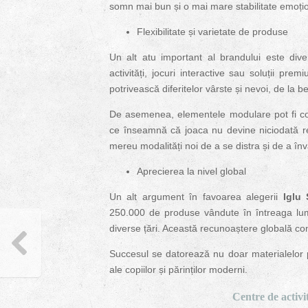
somn mai bun și o mai mare stabilitate emoți
Flexibilitate și varietate de produse
Un alt atu important al brandului este diver
activități, jocuri interactive sau soluții p
potrivească diferitelor vârste și nevoi, de la b
De asemenea, elementele modulare pot fi comb
ce înseamnă că joaca nu devine niciodată rep
mereu modalități noi de a se distra și de a înv
Aprecierea la nivel global
Un alt argument în favoarea alegerii
Iglu 
250.000 de produse vândute în întreaga lume,
diverse țări. Această recunoaștere globală conf
Succesul se datorează nu doar materialelor 
ale copiilor și părinților moderni.
Centre de activi