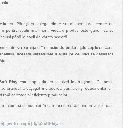
onală.
sitatea. Părinții pot alege dintre seturi modulare, centre de
remium pentru spații mai mari. Fiecare produs este gândit să se
ebeluși până la copii de vârstă școlară.
inate și rearanjate în funcție de preferințele copilului, ceea
etitivă. Această versatilitate îi ajută pe cei mici să găsească
ăța.
Soft Play
este popularitatea la nivel internațional. Cu peste
 brandul a câștigat încrederea părinților și educatorilor din
irmă calitatea și eficiența produselor.
premium, ci și modului în care acestea răspund nevoilor reale
tăți pentru copii |
IgluSoftPlay.ro