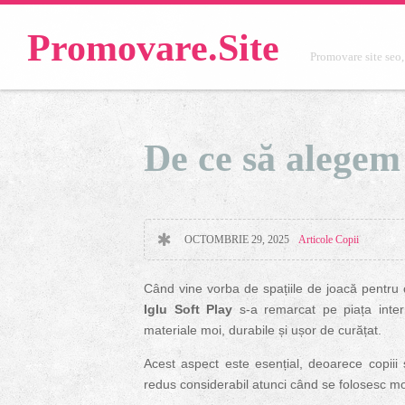
Promovare.Site
Promovare site seo,
De ce să alegem
OCTOMBRIE 29, 2025
Articole Copii
Când vine vorba de spațiile de joacă pentru ce
Iglu Soft Play
s-a remarcat pe piața inter
materiale moi, durabile și ușor de curățat.
Acest aspect este esențial, deoarece copiii 
redus considerabil atunci când se folosesc mod