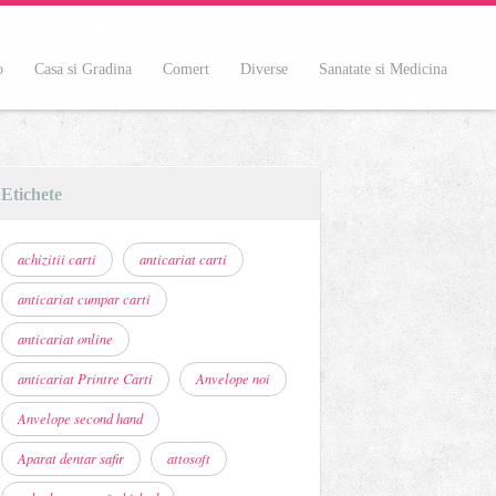
o
Casa si Gradina
Comert
Diverse
Sanatate si Medicina
Etichete
achizitii carti
anticariat carti
anticariat cumpar carti
anticariat online
anticariat Printre Carti
Anvelope noi
Anvelope second hand
Aparat dentar safir
attosoft