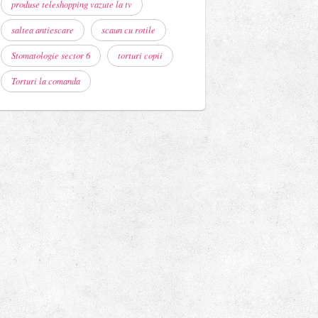
produse teleshopping vazute la tv
saltea antiescare
scaun cu rotile
Stomatologie sector 6
torturi copii
Torturi la comanda