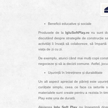
Beneficii educative și sociale
Produsele de la
IgluSoftPlay.ro
nu sunt doa
discutând despre strategiile de construcție sa
activități îi învață să colaboreze, să împartă 
viața de zi cu zi.
De exemplu, atunci când mai mulți copii const
negocieze și să ia decizii comune.
Astfel, joc
Ușurință în întreținere și durabilitate
Un alt aspect apreciat de părinți este ușurinț
curățate simplu, ceea ce face ca seturile s
materialele sunt create pentru a rezista în ti
Play este una de durată.
Alegerea
Iglu Soft Play
nu înseamnă doar a