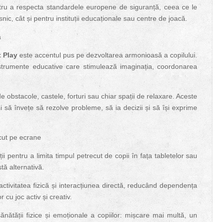
tru a respecta standardele europene de siguranță, ceea ce le
ic, cât și pentru instituții educaționale sau centre de joacă.
ă
t Play
este accentul pus pe dezvoltarea armonioasă a copilului.
nstrumente educative care stimulează imaginația, coordonarea
e obstacole, castele, forturi sau chiar spații de relaxare. Aceste
a și să învețe să rezolve probleme, să ia decizii și să își exprime
cut pe ecrane
uții pentru a limita timpul petrecut de copii în fața tabletelor sau
tă alternativă.
ctivitatea fizică și interacțiunea directă, reducând dependența
 cu joc activ și creativ.
ănătății fizice și emoționale a copiilor: mișcare mai multă, un