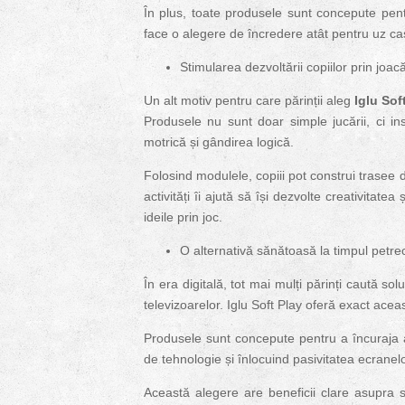
În plus, toate produsele sunt concepute pen
face o alegere de încredere atât pentru uz casn
Stimularea dezvoltării copiilor prin joac
Un alt motiv pentru care părinții aleg
Iglu Sof
Produsele nu sunt doar simple jucării, ci i
motrică și gândirea logică.
Folosind modulele, copiii pot construi trasee d
activități îi ajută să își dezvolte creativitate
ideile prin joc.
O alternativă sănătoasă la timpul petre
În era digitală, tot mai mulți părinți caută sol
televizoarelor. Iglu Soft Play oferă exact aceas
Produsele sunt concepute pentru a încuraja a
de tehnologie și înlocuind pasivitatea ecranelor
Această alegere are beneficii clare asupra s